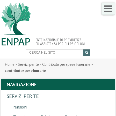
CHI SIAMO
COME FARE PER
SERVIZI PER TE
TRASPARENZA
Home
»
Servizi per te
»
Contributo per spese funerarie
»
contributospesefunrarie
NEWS
NAVIGAZIONE
GARE
SERVIZI PER TE
CONTATTI
Pensioni