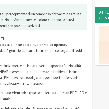
ATTE
nza il percepimento di un compenso derivante da attività
CONT
iscrizione. Analogamente, coloro che sono iscritte/i
ensi non possono iscriversi.
RTI
la data di incasso del tuo primo compenso
.
dal 1° gennaio dell’anno in cui è stato conseguito il reddito
sclusivamente online attraverso l’apposita funzionalità
NPAP inserendo tutte le informazioni richieste, incluso
ata (PEC) divenuto obbligatorio per i liberi professionisti
n modificazioni, in L. n. 2/2009).
formato elettronico (puoi scegliere tra i formati PDF, JPG e
icata):
 o del codice fiscale (
dimensione massima file 300 kb
);