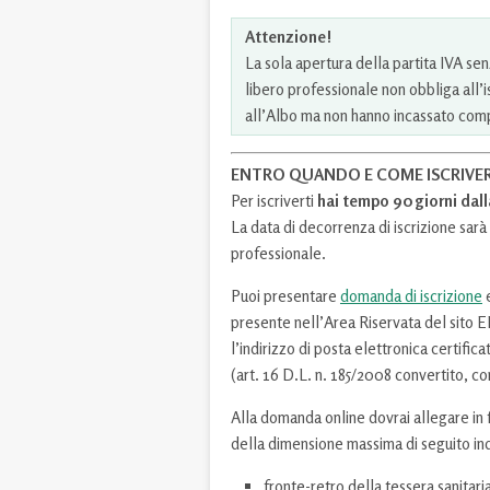
Attenzione!
La sola apertura della partita IVA se
libero professionale non obbliga all’
all’Albo ma non hanno incassato comp
ENTRO QUANDO E COME ISCRIVE
Per iscriverti
hai tempo 90 giorni dal
La data di decorrenza di iscrizione sarà 
professionale.
Puoi presentare
domanda di iscrizione
e
presente nell’Area Riservata del sito E
l’indirizzo di posta elettronica certific
(art. 16 D.L. n. 185/2008 convertito, co
Alla domanda online dovrai allegare in 
della dimensione massima di seguito ind
fronte-retro della tessera sanitaria