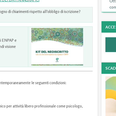
Ott
con
ogno di chiarimenti rispetto all’obbligo di iscrizione?
ACCE
 di ENPAP e
ndi visione
SCAD
 contemporaneamente le seguenti condizioni:
co per attività libero professionale come psicologo,