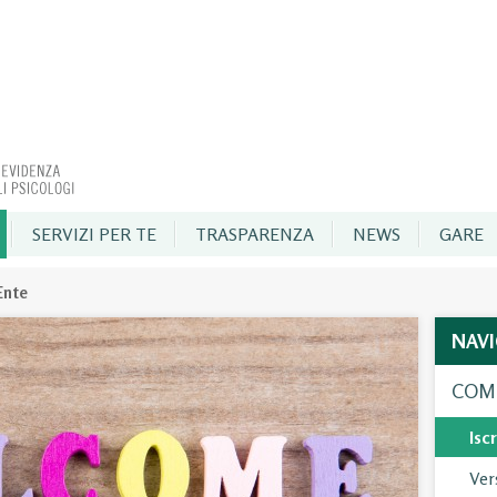
SERVIZI PER TE
TRASPARENZA
NEWS
GARE
’Ente
NAV
COME
Iscr
Ver