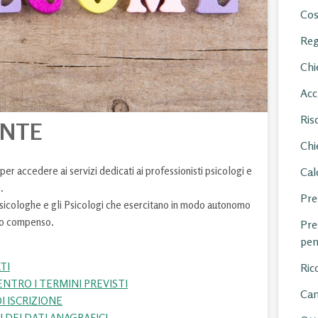
Cos
Reg
Chi
Acc
Ris
ENTE
Chi
per accedere ai servizi dedicati ai professionisti psicologi e
Cal
.
Pre
e Psicologhe e gli Psicologi che esercitano in modo autonomo
imo compenso.
Pre
pen
TI
Ric
ENTRO I TERMINI PREVISTI
Can
I ISCRIZIONE
 DEI DATI ANAGRAFICI