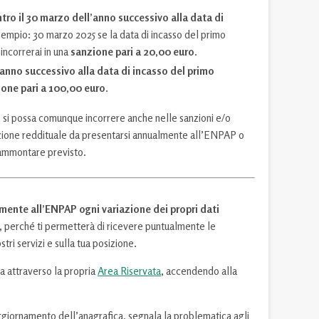
ntro il 30 marzo dell’anno successivo alla data di
sempio: 30 marzo 2025 se la data di incasso del primo
incorrerai in una
sanzione pari a 20,00 euro
.
l’anno successivo alla data di incasso del primo
one pari a 100,00 euro
.
si possa comunque incorrere anche nelle sanzioni e/o
zione reddituale da presentarsi annualmente all’ENPAP o
l’ammontare previsto.
ente all’ENPAP ogni variazione dei propri dati
e, perché ti permetterà di ricevere puntualmente le
tri servizi e sulla tua posizione.
 attraverso la propria
Area Riservata
, accendendo alla
ggiornamento dell’anagrafica, segnala la problematica agli