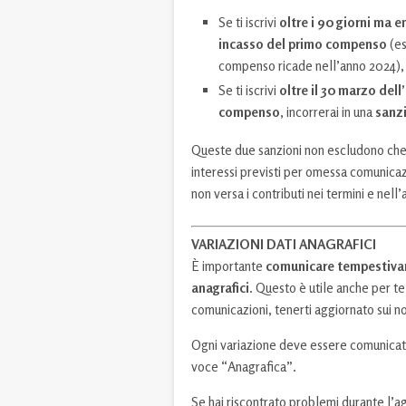
Se ti iscrivi
oltre i 90 giorni ma e
incasso del primo compenso
(e
compenso ricade nell’anno 2024), 
Se ti iscrivi
oltre il 30 marzo del
compenso
, incorrerai in una
sanzi
Queste due sanzioni non escludono che 
interessi previsti per omessa comunica
non versa i contributi nei termini e nel
VARIAZIONI DATI ANAGRAFICI
È importante
comunicare tempestivam
anagrafici
. Questo è utile anche per t
comunicazioni, tenerti aggiornato sui nos
Ogni variazione deve essere comunicata
voce “Anagrafica”.
Se hai riscontrato problemi durante l’a