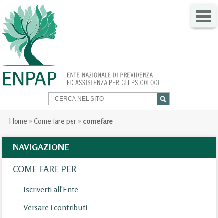
CHI SIAMO
COME FARE PER
SERVIZI PER TE
TRASPARENZA
Home
»
Come fare per
»
comefare
NEWS
NAVIGAZIONE
GARE
COME FARE PER
CONTATTI
Iscriverti all'Ente
Versare i contributi