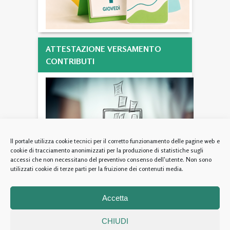
ATTESTAZIONE VERSAMENTO
CONTRIBUTI
Il portale utilizza cookie tecnici per il corretto funzionamento delle pagine web e
cookie di tracciamento anonimizzati per la produzione di statistiche sugli
accessi che non necessitano del preventivo consenso dell'utente. Non sono
utilizzati cookie di terze parti per la fruizione dei contenuti media.
Fondazione Ente Nazionale di Previdenza ed Assistenza per gli
Accetta
Psicologi - Via Cesare Beccaria 94/96 (00196) Roma – codice fiscale
05410091002
CHIUDI
Privacy Policy
e
utilizzo dei cookie