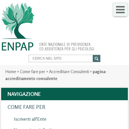
CHI SIAMO
COME FARE PER
SERVIZI PER TE
TRASPARENZA
Home
»
Come fare per
»
Accreditare Consulenti
»
pagina-
accreditamento consulente
NEWS
NAVIGAZIONE
GARE
COME FARE PER
CONTATTI
Iscriverti all'Ente