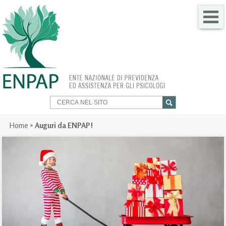
CHI SIAMO
COME FARE PER
SERVIZI PER TE
TRASPARENZA
Home
»
Auguri da ENPAP!
NEWS
GARE
CONTATTI