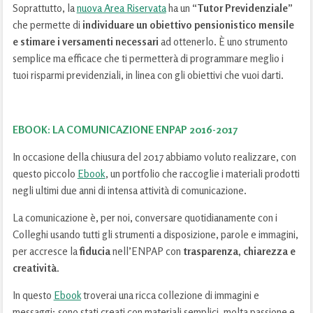
Soprattutto, la
nuova Area Riservata
ha un
“Tutor Previdenziale”
che permette di
individuare un obiettivo pensionistico mensile
e stimare i versamenti necessari
ad ottenerlo. È uno strumento
semplice ma efficace che ti permetterà di programmare meglio i
tuoi risparmi previdenziali, in linea con gli obiettivi che vuoi darti.
​EBOOK: LA COMUNICAZIONE ENPAP 2016-2017
In occasione della chiusura del 2017 abbiamo voluto realizzare, con
questo piccolo
Ebook
, un portfolio che raccoglie i materiali prodotti
negli ultimi due anni di intensa attività di comunicazione.
La comunicazione è, per noi, conversare quotidianamente con i
Colleghi usando tutti gli strumenti a disposizione, parole e immagini,
per accresce la
fiducia
nell’ENPAP con
trasparenza, chiarezza e
creatività
.
In questo
Ebook
troverai una ricca collezione di immagini e
messaggi: sono stati creati con materiali semplici, molta passione e