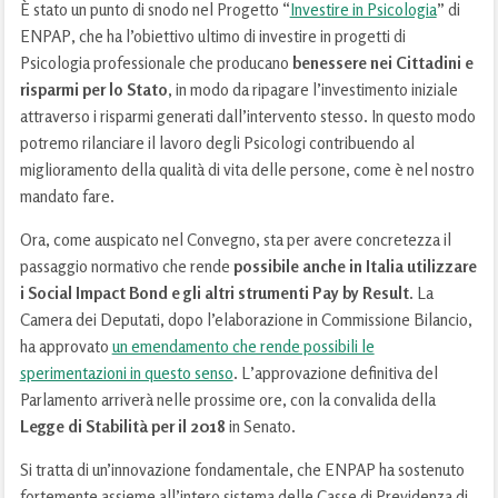
È stato un punto di snodo nel Progetto “
Investire in Psicologia
” di
ENPAP, che ha l’obiettivo ultimo di investire in progetti di
Psicologia professionale che producano
benessere nei Cittadini e
risparmi per lo Stato
, in modo da ripagare l’investimento iniziale
attraverso i risparmi generati dall’intervento stesso. In questo modo
potremo rilanciare il lavoro degli Psicologi contribuendo al
miglioramento della qualità di vita delle persone, come è nel nostro
mandato fare.
Ora, come auspicato nel Convegno, sta per avere concretezza il
passaggio normativo che rende
possibile anche in Italia utilizzare
i Social Impact Bond e gli altri strumenti Pay by Result
. La
Camera dei Deputati, dopo l’elaborazione in Commissione Bilancio,
ha approvato
un emendamento che rende possibili le
sperimentazioni in questo senso
. L’approvazione definitiva del
Parlamento arriverà nelle prossime ore, con la convalida della
Legge di Stabilità per il 2018
in Senato.
Si tratta di un’innovazione fondamentale, che ENPAP ha sostenuto
fortemente assieme all’intero sistema delle Casse di Previdenza di