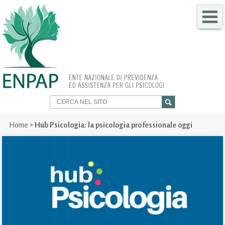
CHI SIAMO
COME FARE PER
SERVIZI PER TE
TRASPARENZA
Home
»
Hub Psicologia: la psicologia professionale oggi
NEWS
GARE
CONTATTI