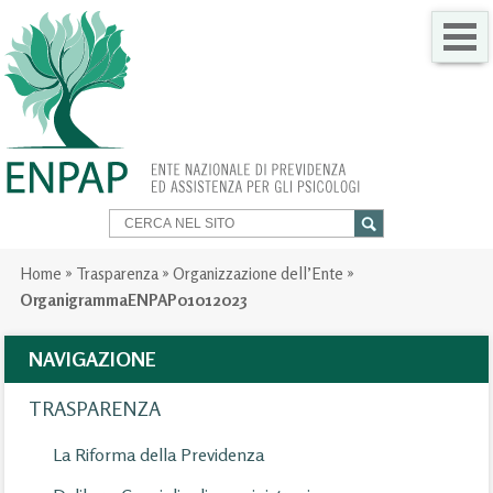
CHI SIAMO
COME FARE PER
SERVIZI PER TE
TRASPARENZA
Home
»
Trasparenza
»
Organizzazione dell’Ente
»
OrganigrammaENPAP01012023
NEWS
NAVIGAZIONE
GARE
TRASPARENZA
CONTATTI
La Riforma della Previdenza