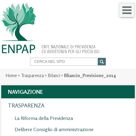
CHI SIAMO
COME FARE PER
SERVIZI PER TE
TRASPARENZA
Home
»
Trasparenza
»
Bilanci
»
Bliancio_Previsione_2014
NEWS
NAVIGAZIONE
GARE
TRASPARENZA
CONTATTI
La Riforma della Previdenza
Delibere Consiglio di amministrazione