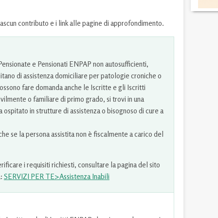
ciascun contributo e i link alle pagine di approfondimento.
 Pensionate e Pensionati ENPAP non autosufficienti,
sitano di assistenza domiciliare per patologie croniche o
ssono fare domanda anche le Iscritte e gli Iscritti
vilmente o familiare di primo grado, si trovi in una
a ospitato in strutture di assistenza o bisognoso di cure a
he se la persona assistita non è fiscalmente a carico del
ficare i requisiti richiesti, consultare la pagina del sito
a:
SERVIZI PER TE>Assistenza Inabili