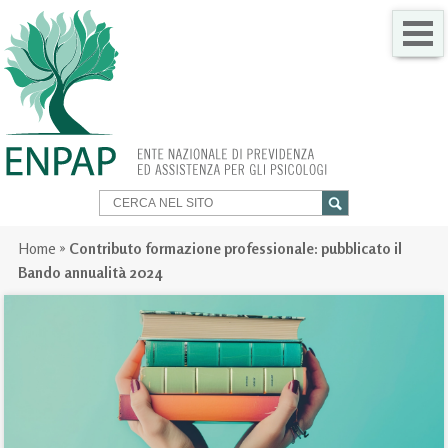
CHI SIAMO
COME FARE PER
SERVIZI PER TE
TRASPARENZA
Home
»
Contributo formazione professionale: pubblicato il
Bando annualità 2024
NEWS
GARE
CONTATTI