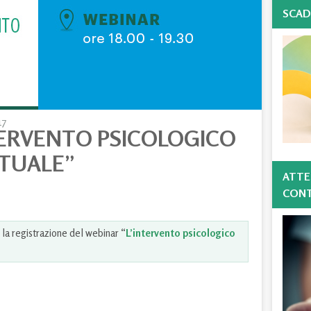
SCAD
17
TERVENTO PSICOLOGICO
ITUALE”
ATTE
CONT
 la registrazione del webinar “
L’intervento psicologico