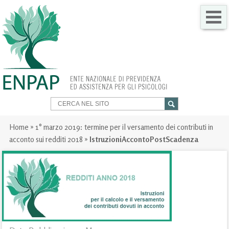
CHI SIAMO
COME FARE PER
SERVIZI PER TE
TRASPARENZA
Home
»
1° marzo 2019: termine per il versamento dei contributi in
acconto sui redditi 2018
»
IstruzioniAccontoPostScadenza
NEWS
GARE
CONTATTI