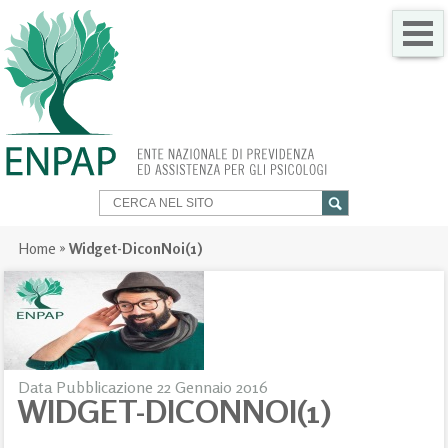
CHI SIAMO
COME FARE PER
SERVIZI PER TE
TRASPARENZA
Home
»
Widget-DiconNoi(1)
NEWS
GARE
CONTATTI
Data Pubblicazione 22 Gennaio 2016
WIDGET-DICONNOI(1)