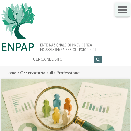
CHI SIAMO
COME FARE PER
SERVIZI PER TE
TRASPARENZA
Home
»
Osservatorio sulla Professione
NEWS
GARE
CONTATTI