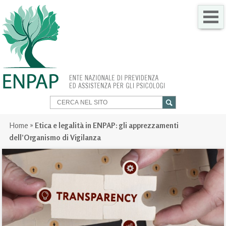
CHI SIAMO
COME FARE PER
SERVIZI PER TE
TRASPARENZA
Home
»
Etica e legalità in ENPAP: gli apprezzamenti
dell’Organismo di Vigilanza
NEWS
GARE
CONTATTI