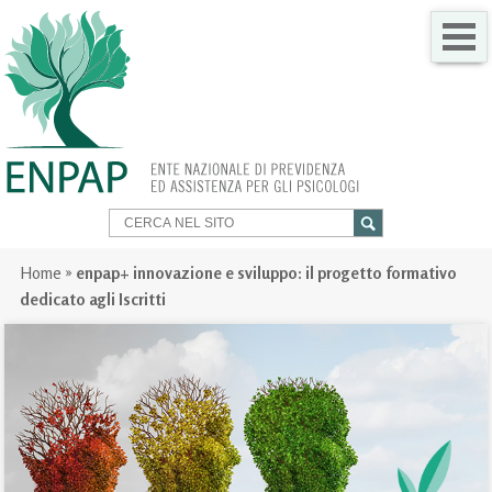
CHI SIAMO
COME FARE PER
SERVIZI PER TE
TRASPARENZA
Home
»
enpap+ innovazione e sviluppo: il progetto formativo
dedicato agli Iscritti
NEWS
GARE
CONTATTI