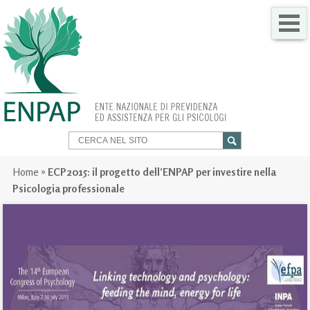
CHI SIAMO
COME FARE PER
SERVIZI PER TE
TRASPARENZA
Home
»
ECP2015: il progetto dell’ENPAP per investire nella
Psicologia professionale
NEWS
GARE
CONTATTI