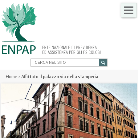
CHI SIAMO
COME FARE PER
SERVIZI PER TE
TRASPARENZA
Home
»
Affittato il palazzo via della stamperia
NEWS
GARE
CONTATTI