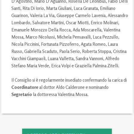
D’Agostino, Mario D’Aguanno, Rosella De Leonibus, Fabio Delli
Santi, Rita Di Iorio, Marta Giuliani, Luca Granata, Emiliano
Guarinon, Valeria La Via, Giuseppe Carmelo Lavenia, Alessandro
Lombardo, Salvatore Martini, Oscar Miotti, Enrico Molinari,
Emanuele Morozzo Della Rocca, Ada Moscarella, Valentina
Mossa, Marco Nicolussi, Michela Pensavalli, Luca Pezzullo,
Nicola Piccinini, Fortunata Pizzoferro, Agata Romeo, Laura
Russo, Gabriella Scaduto, Paola Serio, Roberta Stoppa, Cristina
Vacchini Giampaoli, Luana Valletta, Sandra Vannoni, Alfredo
Stefano Maria Verde, Erica Volpi e Graziella Palmina Zitelli.
Il Consiglio si è regolarmente insediato confermando la carica di
Coordinatore
al dottor Aldo Calderone e nominando
Segretario
la dottoressa Valentina Mossa.