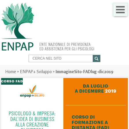
CHI SIAMO
COME FARE PER
SERVIZI PER TE
TRASPARENZA
Home
»
ENPAP+ Sviluppo
»
ImmagineSito-FADlug-dic2019
NEWS
GARE
CONTATTI