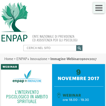
CHI SIAMO
COME FARE PER
SERVIZI PER TE
TRASPARENZA
Home
»
ENPAP+ Innovazione
»
Immagine-Webinar09nov2017
NEWS
GARE
CONTATTI