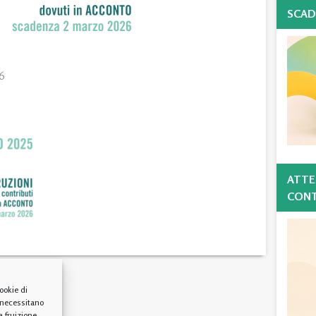
SCAD
6
ATTE
CONT
ookie di
 necessitano
a fruizione