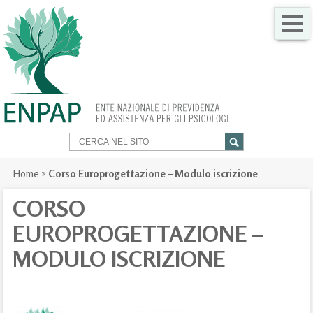
CHI SIAMO
COME FARE PER
SERVIZI PER TE
TRASPARENZA
Home
»
Corso Europrogettazione – Modulo iscrizione
NEWS
CORSO
EUROPROGETTAZIONE –
GARE
MODULO ISCRIZIONE
CONTATTI